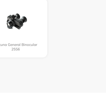
tuna General Binocular
25S6